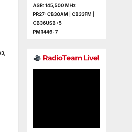
ASR: 145,500 MHz
PR27: CB30AM
|
CB33FM
|
CB36USB+5
PMR446: 7
83,
️
RadioTeam Live!