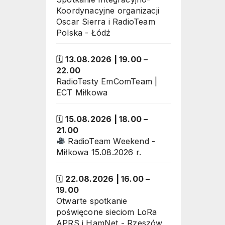
Koordynacyjne organizacji
Oscar Sierra i RadioTeam
Polska - Łódź
🗓
13.08.2026
|
19.00
–
22.00
RadioTesty EmComTeam |
ECT Miłkowa
🗓
15.08.2026
|
18.00
–
21.00
RadioTeam Weekend -
Miłkowa 15.08.2026 r.
🗓
22.08.2026
|
16.00
–
19.00
Otwarte spotkanie
poświęcone sieciom LoRa
APRS i HamNet - Rzeszów