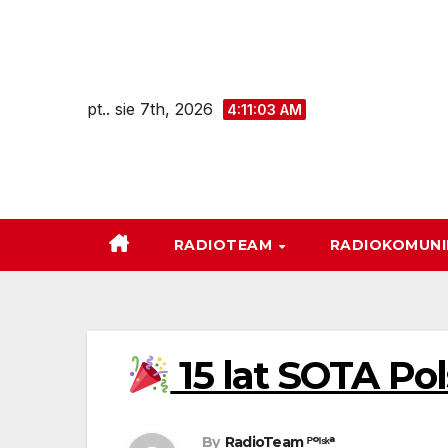
Skip
to
content
pt.. sie 7th, 2026
4:11:04 AM
RADIOTEAM
RADIOKOMUN
15 lat SOTA Po
By
RadioTeam ᴾᵒˡˢᵏᵃ