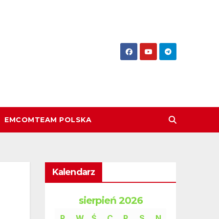
EMCOMTEAM POLSKA
Kalendarz
sierpień 2026
P
W
Ś
C
P
piątek
S
N