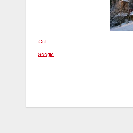
iCal
Google
Nawigacja
wpisu