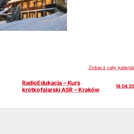
Zobacz cały kalend
RadioEdukacja – Kurs
14.04.2
krótkofalarski ASR – Kraków