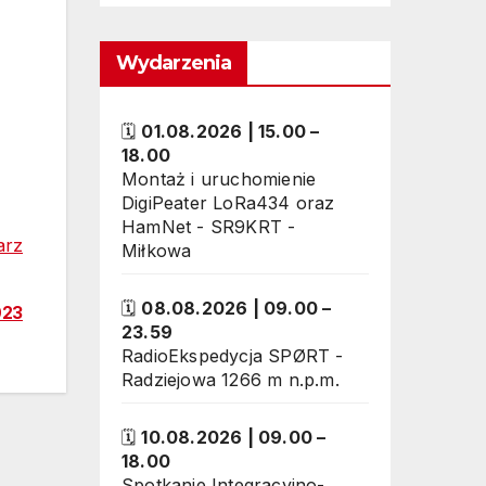
Wydarzenia
🗓
01.08.2026
|
15.00
–
18.00
Montaż i uruchomienie
DigiPeater LoRa434 oraz
HamNet - SR9KRT -
arz
Miłkowa
🗓
08.08.2026
|
09.00
–
023
23.59
RadioEkspedycja SPØRT -
Radziejowa 1266 m n.p.m.
🗓
10.08.2026
|
09.00
–
18.00
Spotkanie Integracyjno-